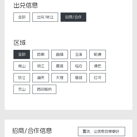
出兑信息
全部
出兑/转让
招商/合作
区域
全部
昆明
曲靖
玉溪
昭通
保山
丽江
普洱
临沧
德宏
怒江
迪庆
大理
楚雄
红河
文山
西双版纳
招商/合作信息
置顶，让信息效果更好.