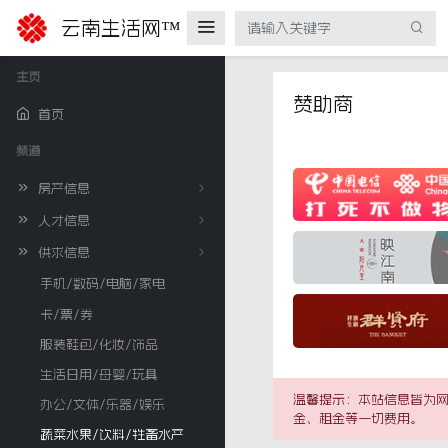
云南生活网™
主页
赞助商
首页
频道
房产信息
人才信息
供求信息
手机/数码/电脑/家电
卡/票/券
服装鞋包/化妆/饰品
生活日用/母婴/玩具
温馨提示：本站信息皆为网
办公/文体/乐器/娱乐
金、租金等一切费用。
蔬菜水果/饮料/牲畜水产