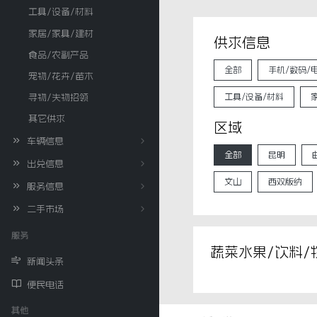
工具/设备/材料
家居/家具/建材
供求信息
食品/农副产品
全部
手机/数码/
宠物/花卉/苗木
工具/设备/材料
寻物/失物招领
其它供求
区域
车辆信息
全部
昆明
出兑信息
文山
西双版纳
服务信息
二手市场
服务
蔬菜水果/饮料/
新闻头条
便民电话
其他