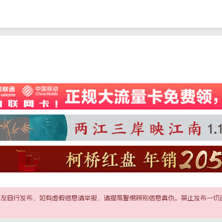
友自行发布，如有虚假信息请举报，请提高警惕辨别信息真伪。禁止发布一切