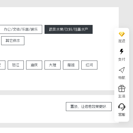
办公/文体/乐器/娱乐
蔬菜水果/饮料/牲畜水产
其它供求
足迹
支付
宏
怒江
迪庆
大理
楚雄
红河
导航
生活
置顶，让信息效果更好.
客服