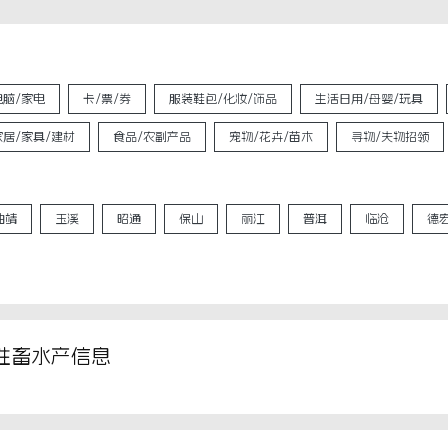
电脑/家电
卡/票/券
服装鞋包/化妆/饰品
生活日用/母婴/玩具
家居/家具/建材
食品/农副产品
宠物/花卉/苗木
寻物/失物招领
曲靖
玉溪
昭通
保山
丽江
普洱
临沧
德
牲畜水产信息