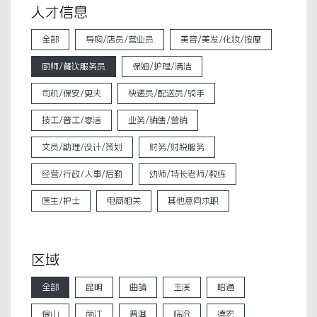
人才信息
全部
导购/店员/营业员
美容/美发/化妆/按摩
厨师/餐饮服务员
保姆/护理/清洁
司机/保安/更夫
快递员/配送员/骑手
技工/普工/零活
业务/销售/营销
文员/助理/设计/策划
财务/财税服务
经营/行政/人事/后勤
幼师/特长老师/教练
医生/护士
电商相关
其他意向求职
区域
全部
昆明
曲靖
玉溪
昭通
保山
丽江
普洱
临沧
德宏